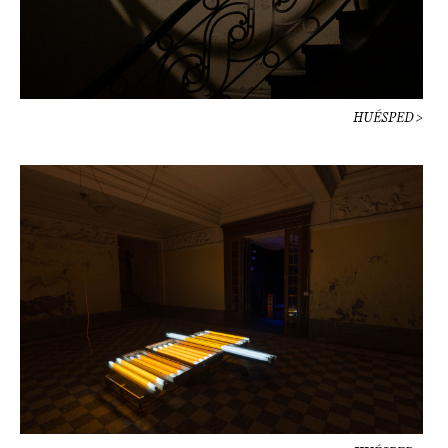
HUÉSPED >