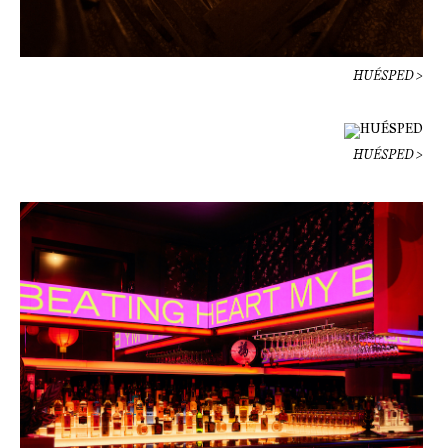
HUÉSPED >